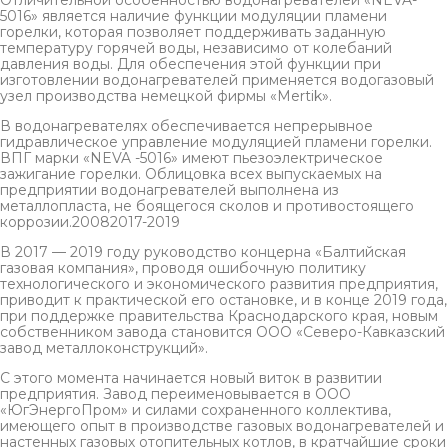
Отличительной особенностью водонагревателей «NEVA-
5016» является наличие функции модуляции пламени
горелки, которая позволяет поддерживать заданную
температуру горячей воды, независимо от колебаний
давления воды. Для обеспечения этой функции при
изготовлении водонагревателей применяется водогазовый
узел производства немецкой фирмы «Mertik».
В водонагревателях обеспечивается непрерывное
гидравлическое управление модуляцией пламени горелки.
ВПГ марки «NEVA -5016» имеют пьезоэлектрическое
зажигание горелки. Облицовка всех выпускаемых на
предприятии водонагревателей выполнена из
металлопласта, не боящегося сколов и противостоящего
коррозии.20082017-2019
В 2017 — 2019 году руководство концерна «Балтийская
газовая компания», проводя ошибочную политику
технологического и экономического развития предприятия,
приводит к практической его остановке, и в конце 2019 года,
при поддержке правительства Краснодарского края, новым
собственником завода становится ООО «Северо-Кавказский
завод металлоконструкций».
С этого момента начинается новый виток в развитии
предприятия. Завод переименовывается в ООО
«ЮгЭнергоПром» и силами сохраненного коллектива,
имеющего опыт в производстве газовых водонагревателей и
настенных газовых отопительных котлов, в кратчайшие сроки