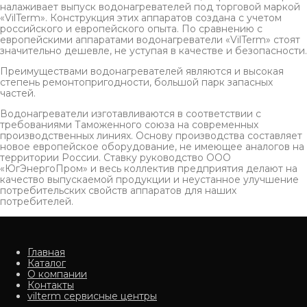
налаживает выпуск водонагревателей под торговой маркой
«VilTerm». Конструкция этих аппаратов создана с учетом
российского и европейского опыта. По сравнению с
европейскими аппаратами водонагреватели «VilTerm» стоят
значительно дешевле, не уступая в качестве и безопасности.
Преимуществами водонагревателей являются и высокая
степень ремонтопригодности, большой парк запасных
частей.
Водонагреватели изготавливаются в соответствии с
требованиями Таможенного союза на современных
производственных линиях. Основу производства составляет
новое европейское оборудование, не имеющее аналогов на
территории России. Ставку руководство ООО
«ЮгЭнергоПром» и весь коллектив предприятия делают на
качество выпускаемой продукции и неустанное улучшение
потребительских свойств аппаратов для наших
потребителей.
Главная
Каталог
О компании
Контакты
vilterm сервисные центры