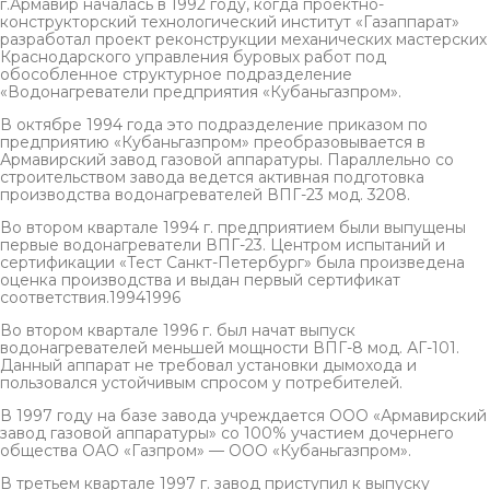
г.Армавир началась в 1992 году, когда проектно-
конструкторский технологический институт «Газаппарат»
разработал проект реконструкции механических мастерских
Краснодарского управления буровых работ под
обособленное структурное подразделение
«Водонагреватели предприятия «Кубаньгазпром».
В октябре 1994 года это подразделение приказом по
предприятию «Кубаньгазпром» преобразовывается в
Армавирский завод газовой аппаратуры. Параллельно со
строительством завода ведется активная подготовка
производства водонагревателей ВПГ-23 мод. 3208.
Во втором квартале 1994 г. предприятием были выпущены
первые водонагреватели ВПГ-23. Центром испытаний и
сертификации «Тест Санкт-Петербург» была произведена
оценка производства и выдан первый сертификат
соответствия.19941996
Во втором квартале 1996 г. был начат выпуск
водонагревателей меньшей мощности ВПГ-8 мод. АГ-101.
Данный аппарат не требовал установки дымохода и
пользовался устойчивым спросом у потребителей.
В 1997 году на базе завода учреждается ООО «Армавирский
завод газовой аппаратуры» со 100% участием дочернего
общества ОАО «Газпром» — ООО «Кубаньгазпром».
В третьем квартале 1997 г. завод приступил к выпуску