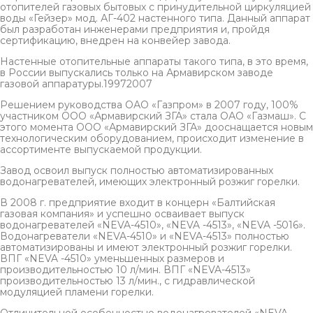
отопителей газовых бытовых с принудительной циркуляцией
воды «Гейзер» мод. АГ-402 настенного типа. Данный аппарат
был разработан инженерами предприятия и, пройдя
сертификацию, внедрен на конвейер завода.
Настенные отопительные аппараты такого типа, в это время,
в России выпускались только на Армавирском заводе
газовой аппаратуры.19972007
Решением руководства ОАО «Газпром» в 2007 году, 100%
участником ООО «Армавирский ЗГА» стала ОАО «Газмаш». С
этого момента ООО «Армавирский ЗГА» дооснащается новым
технологическим оборудованием, происходит изменение в
ассортименте выпускаемой продукции.
Завод освоил выпуск полностью автоматизированных
водонагревателей, имеющих электронный розжиг горелки.
В 2008 г. предприятие входит в концерн «Балтийская
газовая компания» и успешно осваивает выпуск
водонагревателей «NEVA-4510», «NEVA -4513», «NEVA -5016».
Водонагреватели «NEVA-4510» и «NEVA-4513» полностью
автоматизированы и имеют электронный розжиг горелки.
ВПГ «NEVA -4510» уменьшенных размеров и
производительностью 10 л/мин. ВПГ «NEVA-4513»
производительностью 13 л/мин., с гидравлической
модуляцией пламени горелки.