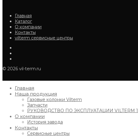
Главная
Каталог
О компании
Контакты
vilterm сервисные центры
© 2026 vil-term.ru
Главная
Наша продукция
Газовые колонки Vilterm
Запчасти
РУКОВОДСТВО ПО ЭКСПЛУАТАЦИИ VILTERM 10,
О компании
История завода
Контакты
Сервисные центры