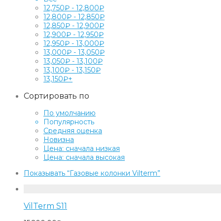
12,750
₽
-
12,800
₽
12,800
₽
-
12,850
₽
12,850
₽
-
12,900
₽
12,900
₽
-
12,950
₽
12,950
₽
-
13,000
₽
13,000
₽
-
13,050
₽
13,050
₽
-
13,100
₽
13,100
₽
-
13,150
₽
13,150
₽
+
Сортировать по
По умолчанию
Популярность
Средняя оценка
Новизна
Цена: сначала низкая
Цена: сначала высокая
Показывать
“Газовые колонки Vilterm”
VilTerm S11