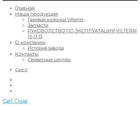
Главная
Наша продукция
Газовые колонки Vilterm
Запчасти
РУКОВОДСТВО ПО ЭКСПЛУАТАЦИИ VILTERM
10,11,13
О компании
История завода
Контакты
Сервисные центры
Cart
0
Cart
Close
Обновление…
No products in the cart.
Continue shopping