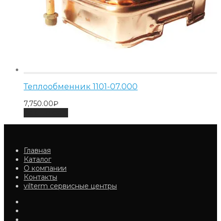
Теплообменник 1101-07.000
7,750.00
₽
Add to cart
Главная
Каталог
О компании
Контакты
vilterm сервисные центры