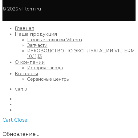
© 2026 vil-term.ru
Главная
Наша продукция
Газовые колонки Vilterm
Запчасти
РУКОВОДСТВО ПО ЭКСПЛУАТАЦИИ VILTERM
10,11,13
О компании
История завода
Контакты
Сервисные центры
Cart
0
Cart
Close
Обновление…